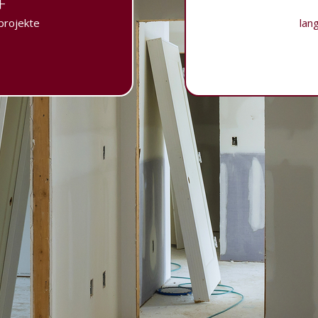
+
projekte
lan