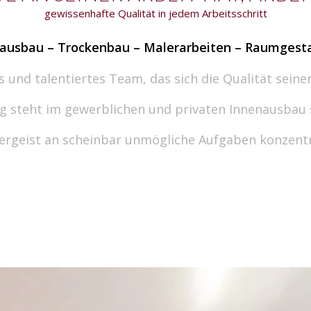
gewissenhafte Qualität in jedem Arbeitsschritt
ausbau – Trockenbau – Malerarbeiten – Raumgest
 und talentiertes Team, das sich die Qualität seiner
steht im gewerblichen und privaten Innenausbau sei
rgeist an scheinbar unmögliche Aufgaben konzentri