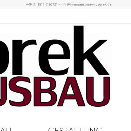
+49 (0) 1511 0195721 - info@innenausbau-wiczorek.de
BAU
GESTALTUNG