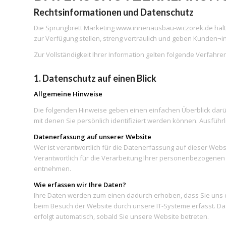
Rechtsinformationen und Datenschutz
Die Sprungbrett Marketing www.innenausbau-wiczorek.de hält 
zur Verfügung stellen, streng vertraulich und geben Kunden¬in
Zur Vollständigkeit Ihrer Information gelten folgende Verfahren
1. Datenschutz auf einen Blick
Allgemeine Hinweise
Die folgenden Hinweise geben einen einfachen Überblick dar
mit denen Sie persönlich identifiziert werden können. Ausfü
Datenerfassung auf unserer Website
Wer ist verantwortlich für die Datenerfassung auf dieser Webs
Verantwortlich für die Verarbeitung Ihrer personenbezogenen
entnehmen.
Wie erfassen wir Ihre Daten?
Ihre Daten werden zum einen dadurch erhoben, dass Sie uns di
beim Besuch der Website durch unsere IT-Systeme erfasst. Das 
erfolgt automatisch, sobald Sie unsere Website betreten.