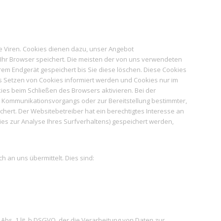
e Viren. Cookies dienen dazu, unser Angebot
e Ihr Browser speichert. Die meisten der von uns verwendeten
em Endgerät gespeichert bis Sie diese löschen. Diese Cookies
s Setzen von Cookies informiert werden und Cookies nur im
ies beim Schließen des Browsers aktivieren. Bei der
en Kommunikationsvorgangs oder zur Bereitstellung bestimmter,
chert. Der Websitebetreiber hat ein berechtigtes Interesse an
ies zur Analyse Ihres Surfverhaltens) gespeichert werden,
 an uns übermittelt. Dies sind:
bs. 1 lit. b DSGVO, der die Verarbeitung von Daten zur