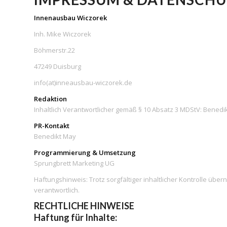
Innenausbau Wiczorek
Inh. Mike Wiczorek
Böhmerstr.22
47249 Duisburg
info(at)inneausbau-wiczorek.de
Redaktion
Inhaltlich Verantwortlicher gemäß § 10 Absatz 3 MDStV: Benedi
PR-Kontakt
Benedikt May
Programmierung & Umsetzung
Sprungbrett Marketing UG
Haftungshinweis: Trotz sorgfältiger inhaltlicher Kontrolle über
verantwortlich.
RECHTLICHE HINWEISE
Haftung für Inhalte: