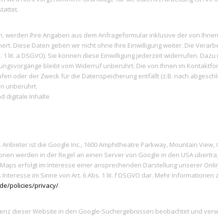
tattet.
, werden Ihre Angaben aus dem Anfrageformular inklusive der von Ihne
ert. Diese Daten geben wir nicht ohne Ihre Einwilligung weiter. Die Verar
s. 1 lit. a DSGVO). Sie können diese Einwilligung jederzeit widerrufen. Dazu 
ungsvorgänge bleibt vom Widerruf unberührt. Die von Ihnen im Kontaktfo
ufen oder der Zweck für die Datenspeicherung entfällt (z.B. nach abgesch
n unberührt.
 digitale Inhalte
. Anbieter ist die Google Inc., 1600 Amphitheatre Parkway, Mountain View
tionen werden in der Regel an einen Server von Google in den USA übertra
Maps erfolgt im Interesse einer ansprechenden Darstellung unserer Onlin
 Interesse im Sinne von Art. 6 Abs. 1 lit. f DSGVO dar. Mehr Informatione
de/policies/privacy/
.
räsenz dieser Website in den Google-Suchergebnissen beobachtet und ver