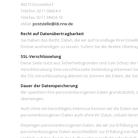
40213 Düsseldorf
Telefon: 0211 38424-0
Telefax: 0211 38424-10
eMail:
poststelle@ldi.nrw.de
.
Recht auf Datenübertragbarkeit
Sie haben das Recht, Daten, die wir auf Grundlage Ihrer Einwil
Format aushändigen zu lassen. Sofern Sie die direkte Übertrag
SSL-Verschlüsselung
Diese Seite nutzt aus Sicherheitsgründen und zum Schutz der Ü
Verschlüsselung. Eine verschlüsselte Verbindung erkennen Sie 
die SSL-Verschlüsselung aktiviert ist, können die Daten, die Si
Dauer der Datenspeicherung
Wir speichern Ihre personenbezogenen Daten grundsätzlich, so
überwiegen.
Auch ohne ein berechtigtes Interesse können wir die Daten weit
personenbezogenen Daten auch ohne Ihr Zutun, sobald deren Ke
Diejenigen personenbezogenen Daten, die wir zur Erfüllung v
personenbezogene Daten ausschließlich zur Erfüllung von Auf
Hinblick auf den Zweck der Aufbewahrungspflicht erforderlich i