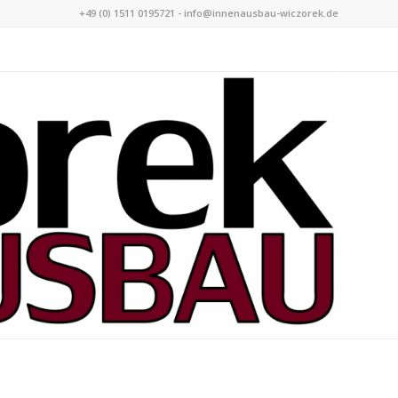
+49 (0) 1511 0195721 - info@innenausbau-wiczorek.de