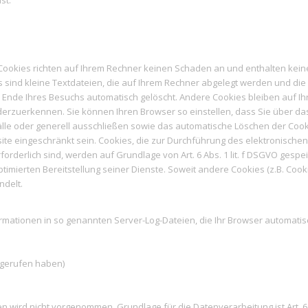
 Cookies richten auf Ihrem Rechner keinen Schaden an und enthalten kein
s sind kleine Textdateien, die auf Ihrem Rechner abgelegt werden und di
Ende Ihres Besuchs automatisch gelöscht. Andere Cookies bleiben auf Ihr
erzuerkennen. Sie können Ihren Browser so einstellen, dass Sie über da
älle oder generell ausschließen sowie das automatische Löschen der Cook
site eingeschränkt sein. Cookies, die zur Durchführung des elektronisch
rderlich sind, werden auf Grundlage von Art. 6 Abs. 1 lit. f DSGVO gespei
timierten Bereitstellung seiner Dienste. Soweit andere Cookies (z.B. Cook
ndelt.
rmationen in so genannten Server-Log-Dateien, die Ihr Browser automatisch
fgerufen haben)
ird nicht vorgenommen. Grundlage für die Datenverarbeitung ist Art. 6 A