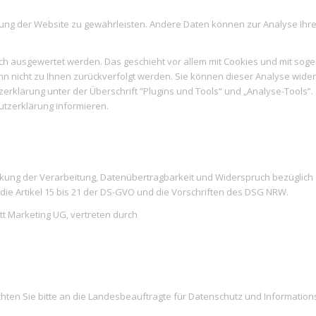
tellung der Website zu gewährleisten. Andere Daten können zur Analyse I
isch ausgewertet werden. Das geschieht vor allem mit Cookies und mit so
ann nicht zu Ihnen zurückverfolgt werden. Sie können dieser Analyse wid
erklärung unter der Überschrift “Plugins und Tools“ und „Analyse-Tools”
utzerklärung informieren.
ränkung der Verarbeitung, Datenübertragbarkeit und Widerspruch bezügli
 die Artikel 15 bis 21 der DS-GVO und die Vorschriften des DSG NRW.
tt Marketing UG, vertreten durch
hten Sie bitte an die Landesbeauftragte für Datenschutz und Information