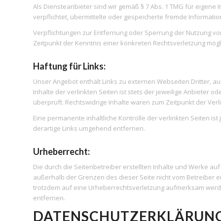
Als Diensteanbieter sind wir gemäß § 7 Abs. 1 TMG für eigene 
verpflichtet, übermittelte oder gespeicherte fremde Informat
Verpflichtungen zur Entfernung oder Sperrung der Nutzung vo
Zeitpunkt der Kenntnis einer konkreten Rechtsverletzung mö
Haftung für Links:
Unser Angebot enthält Links zu externen Webseiten Dritter, a
Inhalte der verlinkten Seiten ist stets der jeweilige Anbieter 
überprüft. Rechtswidrige Inhalte waren zum Zeitpunkt der Verl
Eine permanente inhaltliche Kontrolle der verlinkten Seiten 
derartige Links umgehend entfernen.
Urheberrecht:
Die durch die Seitenbetreiber erstellten Inhalte und Werke au
außerhalb der Grenzen des dieser Seite nicht vom Betreiber er
trotzdem auf eine Urheberrechtsverletzung aufmerksam werde
entfernen.
DATENSCHUTZERKLÄRUN