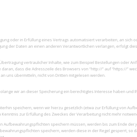
ligung oder in Erfüllung eines Vertrags automatisiert verarbeiten, an sic
ung der Daten an einen anderen Verantwortlichen verlangen, erfolgt dies 
bertragung vertraulicher Inhalte, wie zum Beispiel Bestellungen oder Anf
daran, dass die Adresszeile des Browsers von “http://” auf “https://” w
e an uns übermitteln, nicht von Dritten mitgelesen werden.
lange wir an dieser Speicherung ein berechtigtes Interesse haben und Ih
erhin speichern, wenn wir hierzu gesetzlich (etwa zur Erfüllung von Aufbe
nntnis zur Erfüllung des Zweckes der Verarbeitung nicht mehr notwendig 
on Aufbewahrungspflichten speichern müssen, werden bis zum Ende der je
bewahrungspflichten speichern, werden diese in der Regel gesperrt, so 
st.